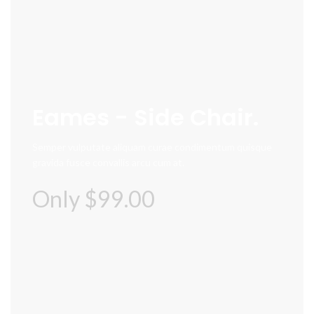
Eames - Side Chair.
Semper vulputate aliquam curae condimentum quisque
gravida fusce convallis arcu cum at.
Only $99.00